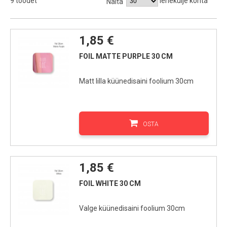
9 toodet
lehekülje kohta
Näita
1,85 €
FOIL MATTE PURPLE 30 CM
Matt lilla küünedisaini foolium 30cm
OSTA
1,85 €
FOIL WHITE 30 CM
Valge küünedisaini foolium 30cm